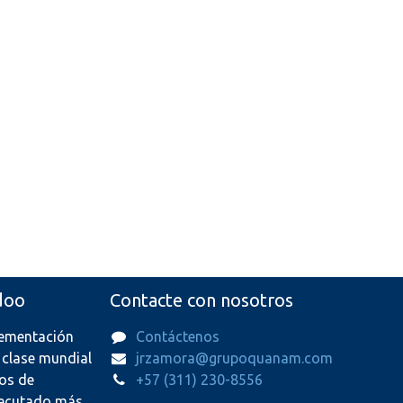
doo
Contacte con nosotros
lementación
Contáctenos
 clase mundial
jrzamora@grupoquanam.com
os de
+57 (311) 230-8556
ejecutado más