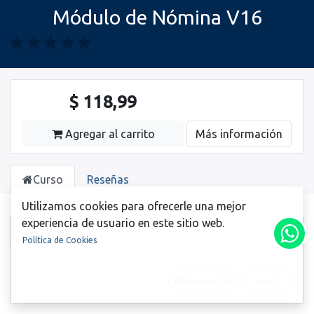
Módulo de Nómina V16
$
118,99
Agregar al carrito
Más información
Curso
Reseñas
Utilizamos cookies para ofrecerle una mejor
experiencia de usuario en este sitio web.
Introducción al módulo de nómina
Política de Cookies
¿Qué es la nómina?
10 xp
Only essentials
Acepto
Importancia de la nómina para la empresa